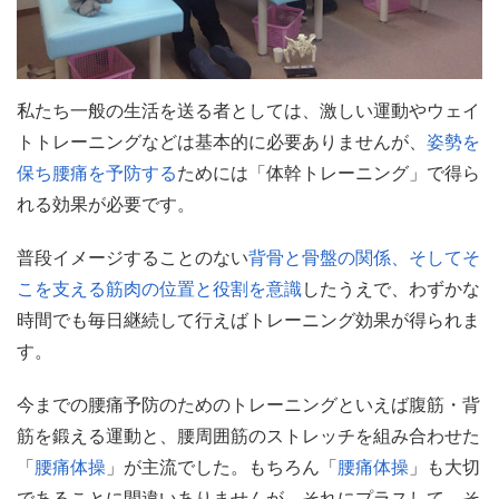
私たち一般の生活を送る者としては、激しい運動やウェイ
トトレーニングなどは基本的に必要ありませんが、
姿勢を
保ち腰痛を予防する
ためには「体幹トレーニング」で得ら
れる効果が必要です。
普段イメージすることのない
背骨と骨盤の関係、そしてそ
こを支える筋肉の位置と役割を意識
したうえで、わずかな
時間でも毎日継続して行えばトレーニング効果が得られま
す。
今までの腰痛予防のためのトレーニングといえば腹筋・背
筋を鍛える運動と、腰周囲筋のストレッチを組み合わせた
「
腰痛体操
」が主流でした。もちろん「
腰痛体操
」も大切
であることに間違いありませんが、それにプラスして、そ